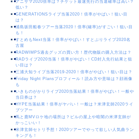
アニサマ2020倍率は？チケット最速先行の当選確率は高い？
低い？
GENERATIONSライブ当落2020！倍率がやばい！狙い目
は？
浦島坂田船春ツアー当落2020！倍率(確率)がすごい！狙い目
も！
すとめもNext当落！倍率がやばい！すとぷりライブ2020名
古屋
RADWIMPS過去グッズの買い方！歴代物販の購入方法は？
RADライブ2020当落！倍率がやばい！CD封入先行結果と狙
い目は？
三浦大知ライブ当落2019-2020！倍率がやばい！狙い目は？
Friday Night Plansプロフィール！読み方や意味は？顔画像
も
いきものがかりライブ2020当落結果！倍率がやばい！一般や
当日券は？
HYPE当落結果！倍率がヤバい！一般は？米津玄師2020ライ
ブツアー
馬と鹿MVロケ地の場所は？ビルの屋上や暗闇の米津玄師が
かっこいい！
米津玄師セトリ予想！2020ツアーでやって欲しい人気曲ラン
キングも！