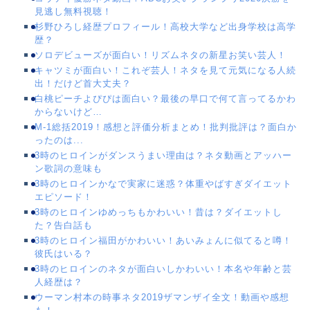
見逃し無料視聴！
杉野ひろし経歴プロフィール！高校大学など出身学校は高学
歴？
ソロデビューズが面白い！リズムネタの新星お笑い芸人！
キャツミが面白い！これぞ芸人！ネタを見て元気になる人続
出！だけど首大丈夫？
白桃ピーチよぴぴは面白い？最後の早口で何て言ってるかわ
からないけど…
M-1総括2019！感想と評価分析まとめ！批判批評は？面白か
ったのは...
3時のヒロインがダンスうまい理由は？ネタ動画とアッハー
ン歌詞の意味も
3時のヒロインかなで実家に迷惑？体重やばすぎダイエット
エピソード！
3時のヒロインゆめっちもかわいい！昔は？ダイエットし
た？告白話も
3時のヒロイン福田がかわいい！あいみょんに似てると噂！
彼氏はいる？
3時のヒロインのネタが面白いしかわいい！本名や年齢と芸
人経歴は？
ウーマン村本の時事ネタ2019ザマンザイ全文！動画や感想