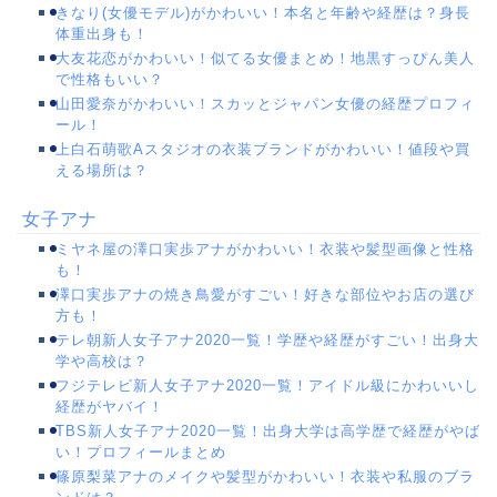
きなり(女優モデル)がかわいい！本名と年齢や経歴は？身長
体重出身も！
大友花恋がかわいい！似てる女優まとめ！地黒すっぴん美人
で性格もいい？
山田愛奈がかわいい！スカッとジャパン女優の経歴プロフィ
ール！
上白石萌歌Aスタジオの衣装ブランドがかわいい！値段や買
える場所は？
女子アナ
ミヤネ屋の澤口実歩アナがかわいい！衣装や髪型画像と性格
も！
澤口実歩アナの焼き鳥愛がすごい！好きな部位やお店の選び
方も！
テレ朝新人女子アナ2020一覧！学歴や経歴がすごい！出身大
学や高校は？
フジテレビ新人女子アナ2020一覧！アイドル級にかわいいし
経歴がヤバイ！
TBS新人女子アナ2020一覧！出身大学は高学歴で経歴がやば
い！プロフィールまとめ
篠原梨菜アナのメイクや髪型がかわいい！衣装や私服のブラ