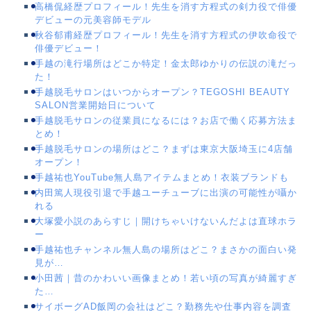
高橋侃経歴プロフィール！先生を消す方程式の剣力役で俳優
デビューの元美容師モデル
秋谷郁甫経歴プロフィール！先生を消す方程式の伊吹命役で
俳優デビュー！
手越の滝行場所はどこか特定！金太郎ゆかりの伝説の滝だっ
た！
手越脱毛サロンはいつからオープン？TEGOSHI BEAUTY
SALON営業開始日について
手越脱毛サロンの従業員になるには？お店で働く応募方法ま
とめ！
手越脱毛サロンの場所はどこ？まずは東京大阪埼玉に4店舗
オープン！
手越祐也YouTube無人島アイテムまとめ！衣装ブランドも
内田篤人現役引退で手越ユーチューブに出演の可能性が囁か
れる
大塚愛小説のあらすじ｜開けちゃいけないんだよは直球ホラ
ー
手越祐也チャンネル無人島の場所はどこ？まさかの面白い発
見が…
小田茜｜昔のかわいい画像まとめ！若い頃の写真が綺麗すぎ
た…
サイボーグAD飯岡の会社はどこ？勤務先や仕事内容を調査