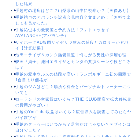
した結果…
手越村の場所はどこ？山梨県の山中に視察か？【画像あり】
手越祐也のアバランチ記者会見内容全文まとめ！「無料で出
しても良かった」
手越祐也本の最安値と予約方法！フォトエッセイ
AVALANCHE(アバランチ)
サイボーグAD飯岡サイゼリヤ飲みの値段とカロリーがヤバ
イ【計算結果】
池田エライザ＆カンタ熱愛報道｜悔しがる男性の深層心理
映画『貞子』池田エライザとカンタの共演シーンや役どころ
は？
手越の愛車ウルスの値段が高い！ランボルギーニ初の四駆で
1台目より価格が…
手越のジムはどこ？場所や料金とパーソナルトレーナーにつ
いても！
ローランドの空家賃はいくら？THE CLUB閉店で拡大移転先
の費用がやばい！
手越のYouTube収益はいくら？広告収入を調査してみたらヤ
バイ数字が…
手越のタトゥーはいつから？足首だけじゃない？デザインは
自分でした？
手越に歌って欲しい曲！投票形式でリクエスト曲をまとめて