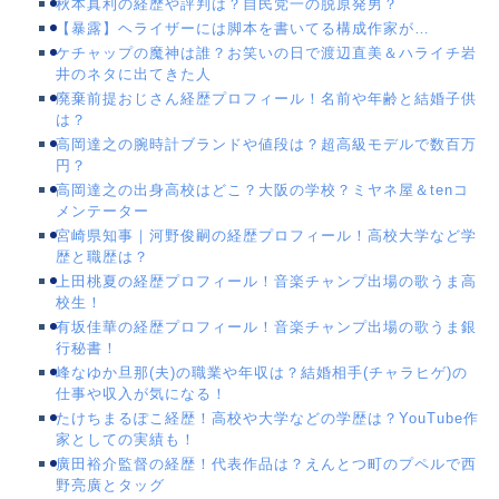
秋本真利の経歴や評判は？自民党一の脱原発男？
【暴露】ヘライザーには脚本を書いてる構成作家が…
ケチャップの魔神は誰？お笑いの日で渡辺直美＆ハライチ岩
井のネタに出てきた人
廃棄前提おじさん経歴プロフィール！名前や年齢と結婚子供
は？
高岡達之の腕時計ブランドや値段は？超高級モデルで数百万
円？
高岡達之の出身高校はどこ？大阪の学校？ミヤネ屋＆tenコ
メンテーター
宮崎県知事｜河野俊嗣の経歴プロフィール！高校大学など学
歴と職歴は？
上田桃夏の経歴プロフィール！音楽チャンプ出場の歌うま高
校生！
有坂佳華の経歴プロフィール！音楽チャンプ出場の歌うま銀
行秘書！
峰なゆか旦那(夫)の職業や年収は？結婚相手(チャラヒゲ)の
仕事や収入が気になる！
たけちまるぽこ経歴！高校や大学などの学歴は？YouTube作
家としての実績も！
廣田裕介監督の経歴！代表作品は？えんとつ町のプペルで西
野亮廣とタッグ