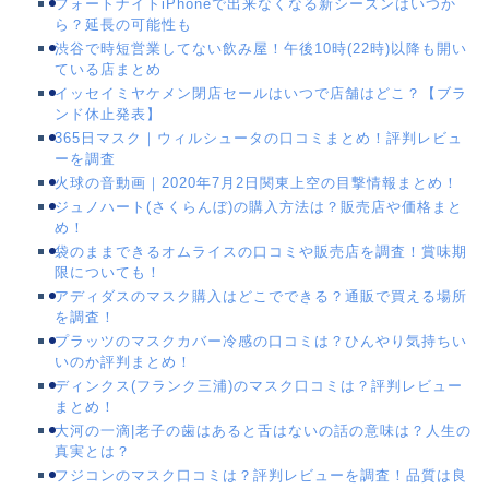
フォートナイトiPhoneで出来なくなる新シーズンはいつか
ら？延長の可能性も
渋谷で時短営業してない飲み屋！午後10時(22時)以降も開い
ている店まとめ
イッセイミヤケメン閉店セールはいつで店舗はどこ？【ブラ
ンド休止発表】
365日マスク｜ウィルシュータの口コミまとめ！評判レビュ
ーを調査
火球の音動画｜2020年7月2日関東上空の目撃情報まとめ！
ジュノハート(さくらんぼ)の購入方法は？販売店や価格まと
め！
袋のままできるオムライスの口コミや販売店を調査！賞味期
限についても！
アディダスのマスク購入はどこでできる？通販で買える場所
を調査！
プラッツのマスクカバー冷感の口コミは？ひんやり気持ちい
いのか評判まとめ！
ディンクス(フランク三浦)のマスク口コミは？評判レビュー
まとめ！
大河の一滴|老子の歯はあると舌はないの話の意味は？人生の
真実とは？
フジコンのマスク口コミは？評判レビューを調査！品質は良