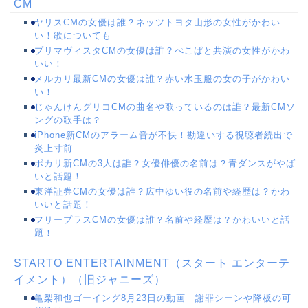
CM
ヤリスCMの女優は誰？ネッツトヨタ山形の女性がかわい
い！歌についても
プリマヴィスタCMの女優は誰？ぺこぱと共演の女性がかわ
いい！
メルカリ最新CMの女優は誰？赤い水玉服の女の子がかわい
い！
じゃんけんグリコCMの曲名や歌っているのは誰？最新CMソ
ングの歌手は？
iPhone新CMのアラーム音が不快！勘違いする視聴者続出で
炎上寸前
ポカリ新CMの3人は誰？女優俳優の名前は？青ダンスがやば
いと話題！
東洋証券CMの女優は誰？広中ゆい役の名前や経歴は？かわ
いいと話題！
フリープラスCMの女優は誰？名前や経歴は？かわいいと話
題！
STARTO ENTERTAINMENT（スタート エンターテ
イメント）（旧ジャニーズ）
亀梨和也ゴーイング8月23日の動画｜謝罪シーンや降板の可