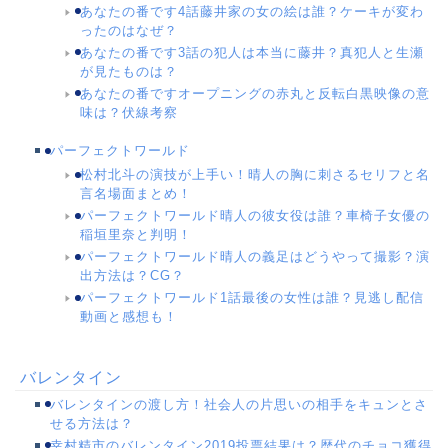
あなたの番です4話藤井家の女の絵は誰？ケーキが変わ
ったのはなぜ？
あなたの番です3話の犯人は本当に藤井？真犯人と生瀬
が見たものは？
あなたの番ですオープニングの赤丸と反転白黒映像の意
味は？伏線考察
パーフェクトワールド
松村北斗の演技が上手い！晴人の胸に刺さるセリフと名
言名場面まとめ！
パーフェクトワールド晴人の彼女役は誰？車椅子女優の
稲垣里奈と判明！
パーフェクトワールド晴人の義足はどうやって撮影？演
出方法は？CG？
パーフェクトワールド1話最後の女性は誰？見逃し配信
動画と感想も！
バレンタイン
バレンタインの渡し方！社会人の片思いの相手をキュンとさ
せる方法は？
幸村精市のバレンタイン2019投票結果は？歴代のチョコ獲得