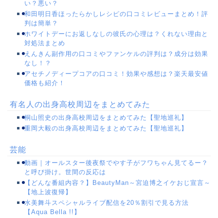
い？悪い？
和田明日香ほったらかしレシピの口コミレビューまとめ！評
判は簡単？
ホワイトデーにお返しなしの彼氏の心理は？くれない理由と
対処法まとめ
えんきん副作用の口コミやファンケルの評判は？成分は効果
なし！？
アセチノディープコアの口コミ！効果や感想は？楽天最安値
価格も紹介！
有名人の出身高校周辺をまとめてみた
桐山照史の出身高校周辺をまとめてみた【聖地巡礼】
重岡大毅の出身高校周辺をまとめてみた【聖地巡礼】
芸能
動画｜オールスター後夜祭でやす子がフワちゃん見てるー？
と呼び掛け。世間の反応は
【どんな番組内容？】BeautyMan～宮迫博之イケおじ宣言～
【地上波復帰】
水美舞斗スペシャルライブ配信を20％割引で見る方法
【Aqua Bella !!】