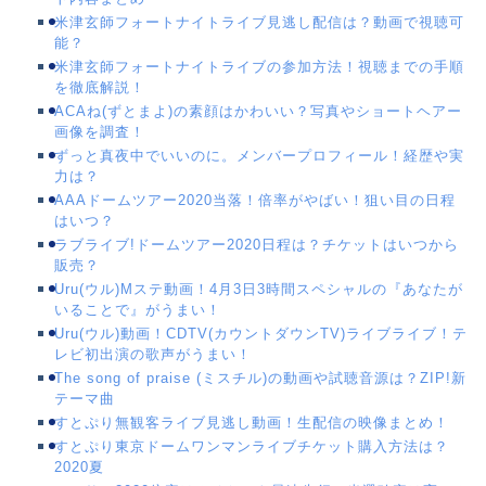
米津玄師フォートナイトライブ見逃し配信は？動画で視聴可
能？
米津玄師フォートナイトライブの参加方法！視聴までの手順
を徹底解説！
ACAね(ずとまよ)の素顔はかわいい？写真やショートヘアー
画像を調査！
ずっと真夜中でいいのに。メンバープロフィール！経歴や実
力は？
AAAドームツアー2020当落！倍率がやばい！狙い目の日程
はいつ？
ラブライブ!ドームツアー2020日程は？チケットはいつから
販売？
Uru(ウル)Mステ動画！4月3日3時間スペシャルの『あなたが
いることで』がうまい！
Uru(ウル)動画！CDTV(カウントダウンTV)ライブライブ！テ
レビ初出演の歌声がうまい！
The song of praise (ミスチル)の動画や試聴音源は？ZIP!新
テーマ曲
すとぷり無観客ライブ見逃し動画！生配信の映像まとめ！
すとぷり東京ドームワンマンライブチケット購入方法は？
2020夏