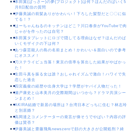
本田翼(ばっさー)の夢(プロジェクト)は何？ほんだのばいく5
月8日配信の質問
伊藤美誠の前髪ありがかわいい！下ろした髪型だと〇〇に似
てる！？
はーちゃんねるのキッチンはどこ？川口春奈がYouTubeで肉
じゃがを作ったのは自宅？
本田翼タブレットにロゴで隠してる理由はなぜ？ほんだのば
いくモザイクの下は何？
あつ森芸能人の島の名前まとめ！かわいい＆面白いので参考
にオススメ！
刀ステライビュ当落！東京の倍率を算出した結果がやばかっ
た！
生田斗真を振る女は誰？おしゃれイズムで激白！ハワイで失
恋した過去
四宮義俊の経歴や出身大学は？学歴がヤバイ人物だった！
瀬戸康史と山本美月の交際期間はいつから？ドラマ共演シー
ンまとめ！
AKIRA結婚で新居の場所は？台湾日本どっちに住む？林志玲
と別居婚？
高岡達之コメンテーターの発言が偉そうでやばい？内容の評
価は賛否？
伊藤美誠と齋藤飛鳥newszeroで顔の大きさが公開処刑？綺