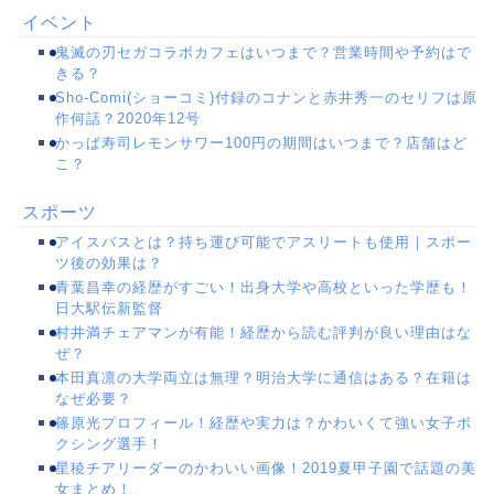
イベント
鬼滅の刃セガコラボカフェはいつまで？営業時間や予約はで
きる？
Sho-Comi(ショーコミ)付録のコナンと赤井秀一のセリフは原
作何話？2020年12号
かっぱ寿司レモンサワー100円の期間はいつまで？店舗はど
こ？
スポーツ
アイスバスとは？持ち運び可能でアスリートも使用｜スポー
ツ後の効果は？
青葉昌幸の経歴がすごい！出身大学や高校といった学歴も！
日大駅伝新監督
村井満チェアマンが有能！経歴から読む評判が良い理由はな
ぜ？
本田真凛の大学両立は無理？明治大学に通信はある？在籍は
なぜ必要？
篠原光プロフィール！経歴や実力は？かわいくて強い女子ボ
クシング選手！
星稜チアリーダーのかわいい画像！2019夏甲子園で話題の美
女まとめ！