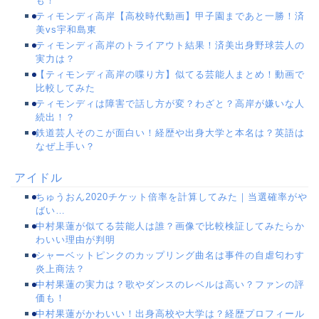
も！
ティモンディ高岸【高校時代動画】甲子園まであと一勝！済
美vs宇和島東
ティモンディ高岸のトライアウト結果！済美出身野球芸人の
実力は？
【ティモンディ高岸の喋り方】似てる芸能人まとめ！動画で
比較してみた
ティモンディは障害で話し方が変？わざと？高岸が嫌いな人
続出！？
鉄道芸人そのこが面白い！経歴や出身大学と本名は？英語は
なぜ上手い？
アイドル
ちゅうおん2020チケット倍率を計算してみた｜当選確率がや
ばい…
中村果蓮が似てる芸能人は誰？画像で比較検証してみたらか
わいい理由が判明
シャーベットピンクのカップリング曲名は事件の自虐匂わす
炎上商法？
中村果蓮の実力は？歌やダンスのレベルは高い？ファンの評
価も！
中村果蓮がかわいい！出身高校や大学は？経歴プロフィール