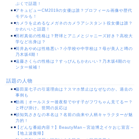
ぷくで話題！
アキュビューCM2019の女優は誰？プロフィール画像や歴代
モデルも！
カメラを止めるなメガネのカメラアシスタント役女優は誰？
かわいいと話題！
田村真佑の性格は？野球とアニメとジャニーズ好き？高校大
学など出身は？
筒井あやめは性格悪い？小学校や中学校は？母が美人と噂の
乃木坂4期！
遠藤さくらの性格は？すっぴんもかわいい？乃木坂4期のセ
ンター候補！
話題の人物
藤田菜七子の引退理由は？スマホ禁止はなぜなのか。過去の
事例も
動画｜オールスター後夜祭でやす子がフワちゃん見てるー？
と呼び掛け。世間の反応は
頓知気さきなの本名は？名前の由来や人柄キャラクターが魅
力的！
【どんな番組内容？】BeautyMan～宮迫博之イケおじ宣言～
【地上波復帰】