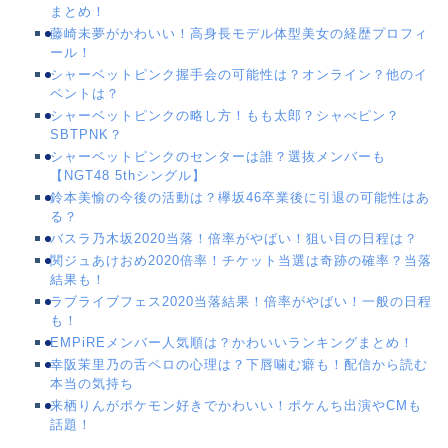
まとめ！
藤崎未夢がかわいい！高身長モデル体型美女の経歴プロフィ
ール！
シャーベットピンク握手会の可能性は？オンライン？他のイ
ベントは？
シャーベットピンクの略し方！もも太郎？シャべピン？
SBTPNK？
シャーベットピンクのセンターは誰？選抜メンバーも
【NGT48 5thシングル】
鈴本美愉の今後の活動は？欅坂46卒業後に引退の可能性はあ
る？
バスラ乃木坂2020当落！倍率がやばい！狙い目の日程は？
関ジュあけおめ2020倍率！チケット当選は奇跡の確率？当落
結果も！
ラブライブフェス2020当落結果！倍率がやばい！一般の日程
も！
EMPiREメンバー人気順は？かわいいランキングまとめ！
幸阪茉里乃の舌ペロの心理は？下唇噛む癖も！配信から読む
本当の気持ち
来栖りんがポケモン好きでかわいい！ポケんち出演やCMも
話題！