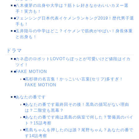
八木優芽の出身や大学は？筋トレ好きなかわいいカヌー選
手！実力も！
フェンシング日本代表イケメンランキング2019！歴代男子選
手も！
玉井陸斗の中学はどこ？イケメンで筋肉がやばい！身長体重
と出身も！
ドラマ
カネ恋のロボットLOVOTらぼっとが可愛いけど値段はイカ
ツイ！
FAKE MOTION
高杉律の名言集！かっこいい言葉(セリフ)多すぎ！
FAKE MOTION
あなたの番です
あなたの番です最終回その後！黒島の描写がない理由
は？二階堂も黒幕？
あなたの番です南は黒島の病室で何した？警備員のバイ
ト？15話考察
黒島ちゃんを押したのは誰？尾野ちゃん？あなたの番で
す14話考察