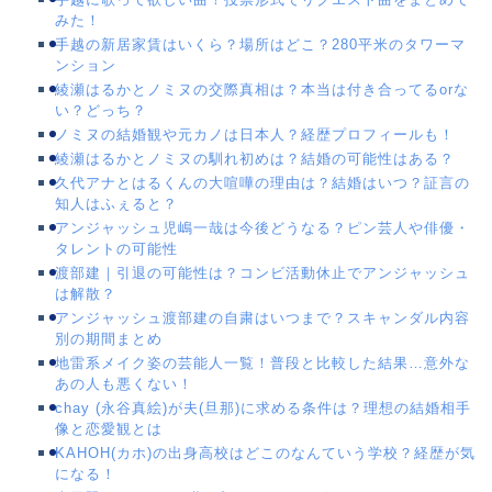
みた！
手越の新居家賃はいくら？場所はどこ？280平米のタワーマ
ンション
綾瀬はるかとノミヌの交際真相は？本当は付き合ってるorな
い？どっち？
ノミヌの結婚観や元カノは日本人？経歴プロフィールも！
綾瀬はるかとノミヌの馴れ初めは？結婚の可能性はある？
久代アナとはるくんの大喧嘩の理由は？結婚はいつ？証言の
知人はふぇると？
アンジャッシュ児嶋一哉は今後どうなる？ピン芸人や俳優・
タレントの可能性
渡部建｜引退の可能性は？コンビ活動休止でアンジャッシュ
は解散？
アンジャッシュ渡部建の自粛はいつまで？スキャンダル内容
別の期間まとめ
地雷系メイク姿の芸能人一覧！普段と比較した結果…意外な
あの人も悪くない！
chay (永谷真絵)が夫(旦那)に求める条件は？理想の結婚相手
像と恋愛観とは
KAHOH(カホ)の出身高校はどこのなんていう学校？経歴が気
になる！