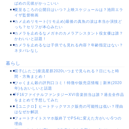
ばめの元彼がかっこいい
夏至るころの公開日はいつ？上映スケジュールは？池田エラ
イザ監督映画
カメ止めリモート(リモ止め)最後の真魚の涙は本当か演技ど
っち？セリフが本心みたい
カメラを止めるなメガネのカメラアシスタント役女優は誰？
かわいいと話題！
カメラを止めるなは子供でも見れる内容？年齢指定はない？
ネタバレなし
暮らし
双子(ふたご)座流星群2020いつまで見られる？日にちと時
間・方角まとめ！
ひゃくまん穀の評判口コミ！特徴や販売店情報｜新米(2020
年)もおいしいと話題
FF16ファイナルファンタジーXVI音楽担当は誰？過去全作品
をまとめて予想してみた
【ユニクロ】ヒートテックマスク販売の可能性は低い？理由
はなぜか解説
フォートナイトスマホ版終了でPS4に変えた方がいい5つの
理由