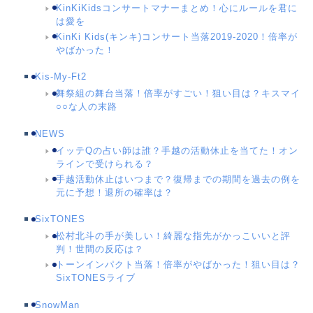
KinKiKidsコンサートマナーまとめ！心にルールを君に
は愛を
KinKi Kids(キンキ)コンサート当落2019-2020！倍率が
やばかった！
Kis-My-Ft2
舞祭組の舞台当落！倍率がすごい！狙い目は？キスマイ
○○な人の末路
NEWS
イッテQの占い師は誰？手越の活動休止を当てた！オン
ラインで受けられる？
手越活動休止はいつまで？復帰までの期間を過去の例を
元に予想！退所の確率は？
SixTONES
松村北斗の手が美しい！綺麗な指先がかっこいいと評
判！世間の反応は？
トーンインパクト当落！倍率がやばかった！狙い目は？
SixTONESライブ
SnowMan