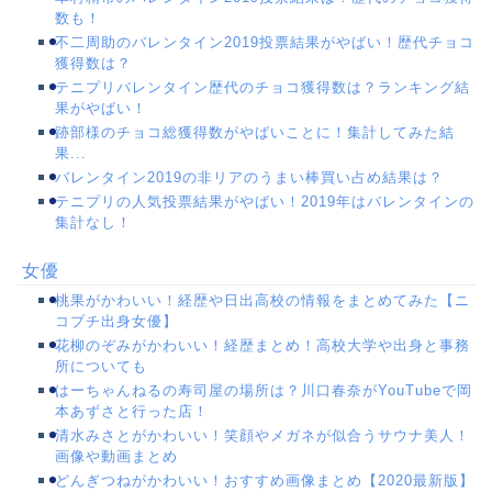
数も！
不二周助のバレンタイン2019投票結果がやばい！歴代チョコ
獲得数は？
テニプリバレンタイン歴代のチョコ獲得数は？ランキング結
果がやばい！
跡部様のチョコ総獲得数がやばいことに！集計してみた結
果...
バレンタイン2019の非リアのうまい棒買い占め結果は？
テニプリの人気投票結果がやばい！2019年はバレンタインの
集計なし！
女優
桃果がかわいい！経歴や日出高校の情報をまとめてみた【ニ
コプチ出身女優】
花柳のぞみがかわいい！経歴まとめ！高校大学や出身と事務
所についても
はーちゃんねるの寿司屋の場所は？川口春奈がYouTubeで岡
本あずさと行った店！
清水みさとがかわいい！笑顔やメガネが似合うサウナ美人！
画像や動画まとめ
どんぎつねがかわいい！おすすめ画像まとめ【2020最新版】