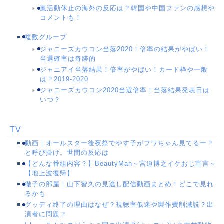
嵐活動休止の海外の反応は？韓国や中国ファンの感想や
コメントも！
複数グループ
ジャニーズカウコン当落2020！倍率の結果がやばい！
当選確率は奇跡的
ジャニアイ当落結果！倍率がやばい！カード枠や一般
は？2019-2020
ジャニーズカウコン2020当選倍率！当落結果発表日は
いつ？
TV
動画｜オールスター後夜祭でやす子がフワちゃん見てるー？
と呼び掛け。世間の反応は
【どんな番組内容？】BeautyMan～宮迫博之イケおじ宣言～
【地上波復帰】
徹子の部屋｜山下智久の見逃し配信動画まとめ！どこで見れ
るかも
グッディ終了の理由はなぜ？視聴率低迷や製作費削減説？出
演者に問題？