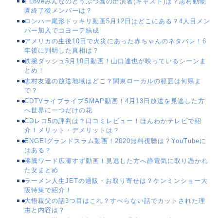
I Loveみんなのどうぶつ園の出演者(キャスト)は？志村動物
園終了後メンバーは？
ロンハー尾形ドッキリ動画5月12日はどこにある？4人目メン
バー加入でコヨーテ結成
アメリカの生後10日で火災にあった赤ちゃんのネタバレ！6
年後に判明した真相は？
鉄腕ダッシュ5月10日動画！山口達也が映っているシーンま
とめ！
志村友達の放送地域はどこ？関東ローカルの範囲は何県ま
で？
CDTVライブライブSMAP動画！4月13日放送を見逃した方
へ世界に一つだけの花
CDレコ5の評判は？口コミレビュー！ほんわかテレビで紹
介！メリット・デメリットは？
ENGEIグランドスラム動画！2020無料視聴は？YouTubeに
はある？
沸騰ワード広瀬すず動画！見逃した方へ静電気に取り憑かれ
た女まとめ
ラーメン人生JETの通販・お取り寄せは？ケンミンショー大
阪特集で紹介！
大悟親父の話3つ目はこれ？すべらない話でカットされた理
由と内容は？