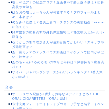
増田和也アナの経歴プロフ！顔画像や年齢と嫁子供は？出身
高校や大学も
はなおの甥しょーちゃんが可愛すぎる！プロフィールまと
め！本名は？
のなみゆ経歴は？登美丘新コーチダンスの腕前動画！akane
に似てる？
鈴木媛女の出身高校や身長体重性格は？熱愛彼氏とかわいい
画像も！
夜ふかしの郡司理加さんが運動音痴でかわいい！スキップや
投球動画は？
五十嵐カノアのテラスハウス動画は？イケメンで筋肉がやば
い！彼女は？
あのちゃん(ゆるめるモ!)の本名と年齢は？障害持ち？出身高
校も！
サイバージャパンダンサーズかわいいランキング！1番人気
なのは誰？
音楽
オーラリウム配信が1番安くお得なメディアまとめ！THE
ORAL CIGARETTES【ORALIUM】
米津玄師フォートナイトライブのセトリ予想と結果！イベン
ト内容まとめ