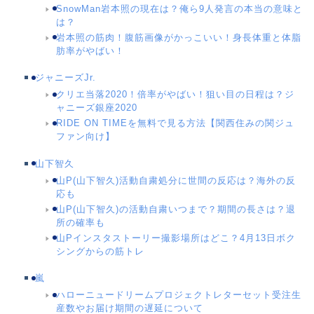
SnowMan岩本照の現在は？俺ら9人発言の本当の意味と
は？
岩本照の筋肉！腹筋画像がかっこいい！身長体重と体脂
肪率がやばい！
ジャニーズJr.
クリエ当落2020！倍率がやばい！狙い目の日程は？ジ
ャニーズ銀座2020
RIDE ON TIMEを無料で見る方法【関西住みの関ジュ
ファン向け】
山下智久
山P(山下智久)活動自粛処分に世間の反応は？海外の反
応も
山P(山下智久)の活動自粛いつまで？期間の長さは？退
所の確率も
山Pインスタストーリー撮影場所はどこ？4月13日ボク
シングからの筋トレ
嵐
ハローニュードリームプロジェクトレターセット受注生
産数やお届け期間の遅延について