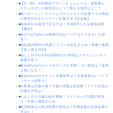
【A・RA・SHI限定デザイン】ジュレーム・美肌職人・
ナチュサボンの発売日はいつ？買える場所はどこ？
嵐ハローニュードリームプロジェクト13企業コラボ商品
の発売日やキャンペーン応募方法【完全版】
嵐Netflixを最安で見る方法！月486円しかも最高画質
【裏技】
嵐のYouTubeLive録画方法は？リアタイできない人必
見！
嵐結成20周年の軌跡とファンの反応まとめ！画像と動画
で振り返る2019
嵐にしやがれ4/9分収録中止の理由は？スケジュール？
体調不良？
嵐andmoreのセトリやグッズを予想！プレ販売は？座席
も気になる！
嵐andmoreのチケット当選倍率は？当落発表はいつ？ア
ンケート結果も！
大野智は才能の塊で今後の活動は芸術家？アート作品の
評価や評判は！
えもしさんの嵐の絵が素敵！ツイッターで話題の有名
人！作品と感想まとめ
嵐活動休止の経済効果や損失は？年間金額の試算結果が
やばい！