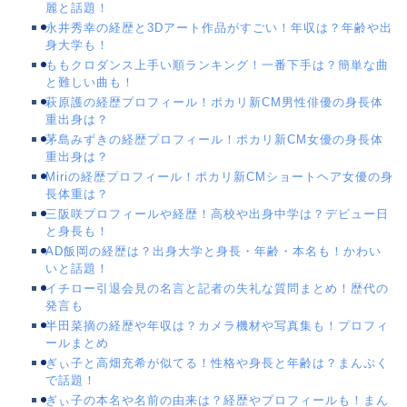
麗と話題！
永井秀幸の経歴と3Dアート作品がすごい！年収は？年齢や出
身大学も！
ももクロダンス上手い順ランキング！一番下手は？簡単な曲
と難しい曲も！
萩原護の経歴プロフィール！ポカリ新CM男性俳優の身長体
重出身は？
茅島みずきの経歴プロフィール！ポカリ新CM女優の身長体
重出身は？
Miriの経歴プロフィール！ポカリ新CMショートヘア女優の身
長体重は？
三阪咲プロフィールや経歴！高校や出身中学は？デビュー日
と身長も！
AD飯岡の経歴は？出身大学と身長・年齢・本名も！かわい
いと話題！
イチロー引退会見の名言と記者の失礼な質問まとめ！歴代の
発言も
半田菜摘の経歴や年収は？カメラ機材や写真集も！プロフィ
ールまとめ
ぎぃ子と高畑充希が似てる！性格や身長と年齢は？まんぷく
で話題！
ぎぃ子の本名や名前の由来は？経歴やプロフィールも！まん