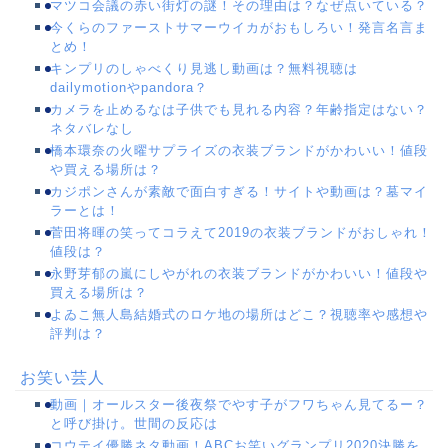
マツコ会議の赤い街灯の謎！その理由は？なぜ点いている？
今くらのファーストサマーウイカがおもしろい！発言名言ま
とめ！
キンプリのしゃべくり見逃し動画は？無料視聴は
dailymotionやpandora？
カメラを止めるなは子供でも見れる内容？年齢指定はない？
ネタバレなし
橋本環奈の火曜サプライズの衣装ブランドがかわいい！値段
や買える場所は？
カジポンさんが素敵で面白すぎる！サイトや動画は？墓マイ
ラーとは！
菅田将暉の笑ってコラえて2019の衣装ブランドがおしゃれ！
値段は？
永野芽郁の嵐にしやがれの衣装ブランドがかわいい！値段や
買える場所は？
よゐこ無人島結婚式のロケ地の場所はどこ？視聴率や感想や
評判は？
お笑い芸人
動画｜オールスター後夜祭でやす子がフワちゃん見てるー？
と呼び掛け。世間の反応は
コウテイ優勝ネタ動画！ABCお笑いグランプリ2020決勝を