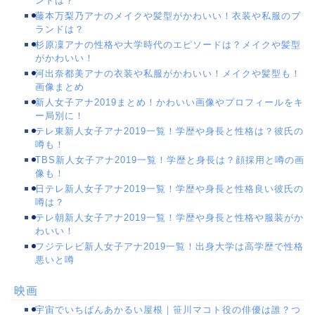
ンドは？
藤本万梨乃アナのメイクや髪型がかわいい！衣装や私服のブ
ランドは？
杉原凜アナの性格や大学時代のエピソードは？メイクや髪型
がかわいい！
河出奈都美アナの衣装や私服がかわいい！メイクや髪型も！
画像まとめ
新人女子アナ2019まとめ！かわいい画像やプロフィールをキ
ー局別に！
テレ東新人女子アナ2019一覧！学歴や身長と性格は？彼氏の
噂も！
TBS新人女子アナ2019一覧！学歴と身長は？顔採用と噂の画
像も！
日テレ新人女子アナ2019一覧！学歴や身長と性格良い彼氏の
噂は？
テレ朝新人女子アナ2019一覧！学歴や身長と性格や服装がか
わいい！
フジテレビ新人女子アナ2019一覧！出身大学は高学歴で性格
悪いと噂
映画
宇宙でいちばんあかるい屋根｜笹川マコト役の俳優は誰？つ