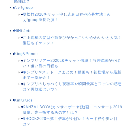
能性は？
Aぇ!group
夏松竹2020チケット申し込み日程や応募方法！A
ぇ!group座長公演！
HiHi Jets
井上瑞稀の髪型や歯並びがかっこいいかわいいと人気！
腹筋もイケメン！
King&Prince
キンプリツアー2020L&チケット倍率！当選確率がやば
い！狙い目の日程も
キンプリMステトークまとめ！動画も！初登場から最新
まで一挙紹介！
キンプリのしゃべくり視聴率や瞬間最高とファンの感想
は？再放送はいつ？
KinKiKids
KANZAI BOYA(カンサイボーヤ)動画！コンサート2019
映像。光一扮するあの方とは？
SHOCK2020当落！倍率がやばい！カード枠や狙い目
は？