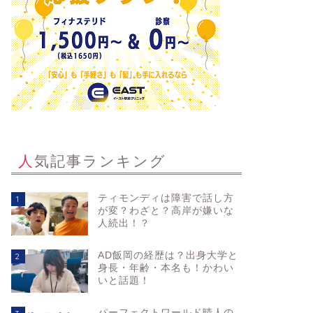
人気記事ランキング
ティモンディは障害で話し方
1
が変？わざと？高岸が嫌いな
人続出！？
AD飯岡の経歴は？出身大学と
2
身長・年齢・本名も！かわい
いと話題！
パーフェクトワールド晴人の