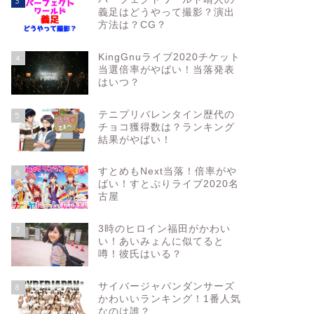
3
義足はどうやって撮影？演出
方法は？CG？
KingGnuライブ2020チケット
4
当選倍率がやばい！当落発表
はいつ？
テニプリバレンタイン歴代の
5
チョコ獲得数は？ランキング
結果がやばい！
すとめもNext当落！倍率がや
6
ばい！すとぷりライブ2020名
古屋
3時のヒロイン福田がかわい
7
い！あいみょんに似てると
噂！彼氏はいる？
サイバージャパンダンサーズ
8
かわいいランキング！1番人気
なのは誰？