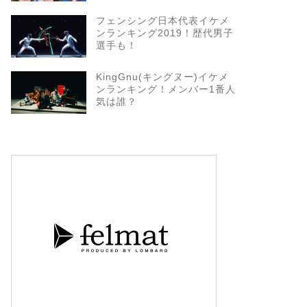
フェンシング日本代表イケメ
ンランキング2019！歴代男子
選手も！
KingGnu(キングヌー)イケメ
ンランキング！メンバー1番人
気は誰？