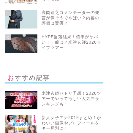
高岡達之コメンテーターの発
9
言が偉そうでやばい？内容の
評価は賛否？
HYPE当落結果！倍率がヤバ
10
い！一般は？米津玄師2020ラ
イブツアー
おすすめ記事
米津玄師セトリ予想！2020ツ
アーでやって欲しい人気曲ラ
ンキングも！
新人女子アナ2019まとめ！か
わいい画像やプロフィールを
キー局別に！