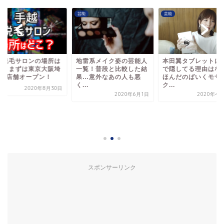
芸能
芸能
雷系メイク姿の芸能人
本田翼タブレットにロゴ
覧！普段と比較した結
で隠してる理由はなぜ？
…意外なあの人も悪
ほんだのばいくモザイ
.
ク...
2020年6月1日
2020年4月26日
手越脱毛サロンの場
どこ？まずは東京大
玉に4店舗オープン
2020年8
スポンサーリンク