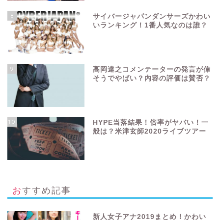
8
サイバージャパンダンサーズかわい
いランキング！1番人気なのは誰？
9
高岡達之コメンテーターの発言が偉
そうでやばい？内容の評価は賛否？
10
HYPE当落結果！倍率がヤバい！一
般は？米津玄師2020ライブツアー
おすすめ記事
新人女子アナ2019まとめ！かわい