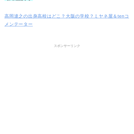
高岡達之の出身高校はどこ？大阪の学校？ミヤネ屋＆tenコ
メンテーター
スポンサーリンク