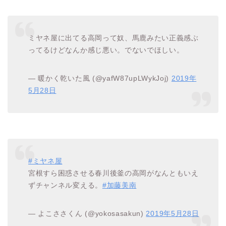
ミヤネ屋に出てる高岡って奴、馬鹿みたい正義感ぶ
ってるけどなんか感じ悪い。でないでほしい。
— 暖かく乾いた風 (@yafW87upLWykJoj)
2019年
5月28日
#ミヤネ屋
宮根すら困惑させる春川後釜の高岡がなんともいえ
ずチャンネル変える。
#加藤美南
— よこささくん (@yokosasakun)
2019年5月28日