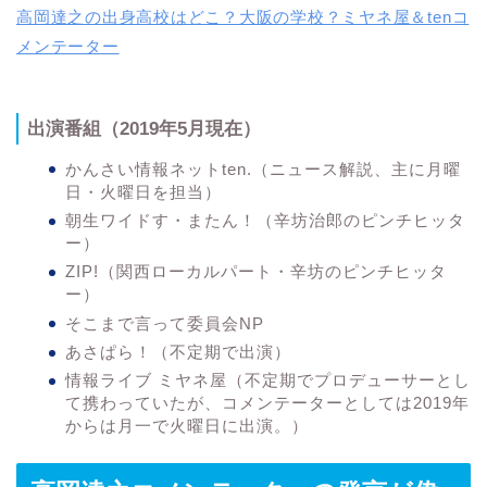
高岡達之の出身高校はどこ？大阪の学校？ミヤネ屋＆tenコ
メンテーター
出演番組（2019年5月現在）
かんさい情報ネットten.（ニュース解説、主に月曜
日・火曜日を担当）
朝生ワイドす・またん！（辛坊治郎のピンチヒッタ
ー）
ZIP!（関西ローカルパート・辛坊のピンチヒッタ
ー）
そこまで言って委員会NP
あさぱら！（不定期で出演）
情報ライブ ミヤネ屋（不定期でプロデューサーとし
て携わっていたが、コメンテーターとしては2019年
からは月一で火曜日に出演。）