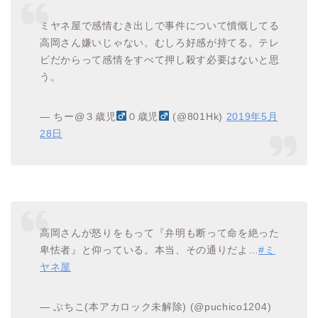
ミヤネ屋で感情むき出しで事件について憤慨してる
高岡さん嫌いじゃない。むしろ好感が持てる。テレ
ビだからって感情をすべて押し殺す必要はないと思
う。
— ちー@３歳児
０歳児
(@801Hk)
2019年5月
28日
高岡さんが怒りをもって『弁明も断って命を絶った
卑怯者』と仰っている。本当、その通りだよ…
#ミ
ヤネ屋
— ぷちこ(本アカロック未解除) (@puchico1204)