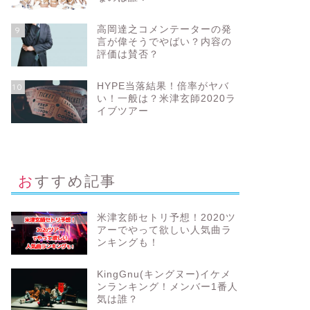
高岡達之コメンテーターの発
9
言が偉そうでやばい？内容の
評価は賛否？
HYPE当落結果！倍率がヤバ
10
い！一般は？米津玄師2020ラ
イブツアー
おすすめ記事
米津玄師セトリ予想！2020ツ
アーでやって欲しい人気曲ラ
ンキングも！
KingGnu(キングヌー)イケメ
ンランキング！メンバー1番人
気は誰？