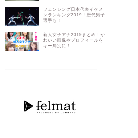
フェンシング日本代表イケメ
ンランキング2019！歴代男子
選手も！
新人女子アナ2019まとめ！か
わいい画像やプロフィールを
キー局別に！