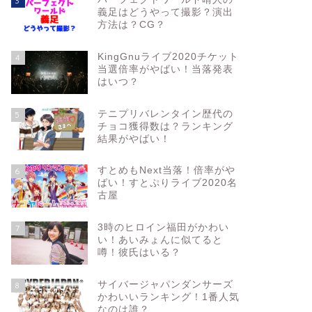
3
義足はどうやって撮影？演出
方法は？CG？
KingGnuライブ2020チケット
4
当選倍率がやばい！当落発表
はいつ？
テニプリバレンタイン歴代の
5
チョコ獲得数は？ランキング
結果がやばい！
すとめもNext当落！倍率がや
6
ばい！すとぷりライブ2020名
古屋
3時のヒロイン福田がかわい
7
い！あいみょんに似てると
噂！彼氏はいる？
サイバージャパンダンサーズ
8
かわいいランキング！1番人気
なのは誰？