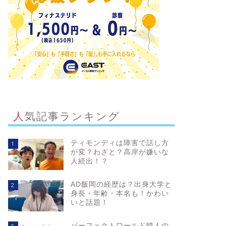
人気記事ランキング
ティモンディは障害で話し方
1
が変？わざと？高岸が嫌いな
人続出！？
AD飯岡の経歴は？出身大学と
2
身長・年齢・本名も！かわい
いと話題！
パーフェクトワールド晴人の