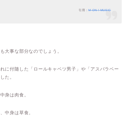
引用：
M-ON！MUSIC
ても大事な部分なのでしょう。
それに付随した「ロールキャベツ男子」や「アスパラベー
ました。
、中身は肉食。
ど、中身は草食。