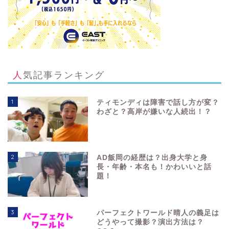
人気記事ランキング
1
ティモンディは障害で話し方が変？
わざと？高岸が嫌いな人続出！？
2
AD飯岡の経歴は？出身大学と身
長・年齢・本名も！かわいいと話
題！
3
パーフェクトワールド晴人の義足は
どうやって撮影？演出方法は？