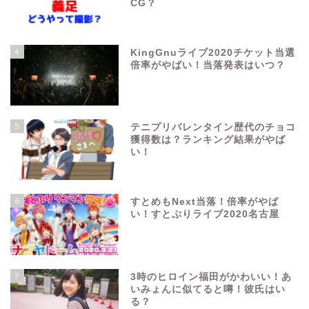
CG？
4
KingGnuライブ2020チケット当選
倍率がやばい！当落発表はいつ？
5
テニプリバレンタイン歴代のチョコ
獲得数は？ランキング結果がやば
い！
6
すとめもNext当落！倍率がやば
い！すとぷりライブ2020名古屋
7
3時のヒロイン福田がかわいい！あ
いみょんに似てると噂！彼氏はい
る？