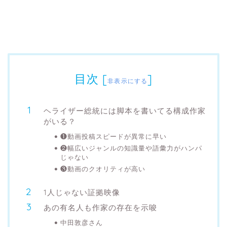
目次
[
]
非表示にする
ヘライザー総統には脚本を書いてる構成作家
がいる？
❶動画投稿スピードが異常に早い
❷幅広いジャンルの知識量や語彙力がハンパ
じゃない
❸動画のクオリティが高い
1人じゃない証拠映像
あの有名人も作家の存在を示唆
中田敦彦さん