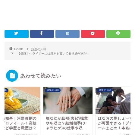
HOME
話題の人物
【暴露】ヘライザーには脚本を書いてる構成作家が…
あわせて読みたい
の人物
話題の人物
話題の人物
崎県知事｜河野俊嗣の
峰なゆか旦那(夫)の職業
はなおの甥しょーち
歴プロフィール！高校
や年収は？結婚相手(チ
が可愛すぎる！プロ
学など学歴と職歴は？
ャラヒゲ)の仕事や収...
ールまとめ！本名は