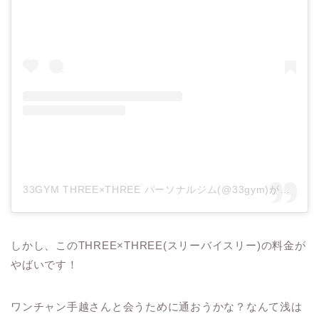
33GYM THREE×THREE パーソナルジム(@33gym)がシェアした投稿
しかし、このTHREE×THREE(スリーバイスリー)の料金が
やばいです！
ワンチャン手越さんと会うために通おうかな？なんて浅は