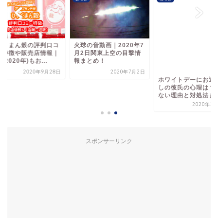
ゃくまん穀の評判口コ
火球の音動画｜2020年7
ホワイトデーにお返
！特徴や販売店情報｜
月2日関東上空の目撃情
しの彼氏の心理は？
(2020年)もお...
報まとめ！
ない理由と対処法ま
2020年9月28日
2020年7月2日
2020年2
スポンサーリンク