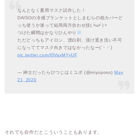
なんとなく夏用マスク試作した！
DAISOの冷感ブランケットとしまむらの枕カバーど
っち使うか迷って結局両方合わせ技( •̀ω•́ )✧
つけた瞬間はかなりひんやり
ただどっちもアイロン、漂白剤、浸け置き洗い不可
になっててマスク向きではなかったなー(´･ ･`)
pic.twitter.com/f0VaxMYyUF
— 紳士だったらひつじはミユポ (@miyuposo)
May
21, 2020
それでも自作だとこういうこともあります。