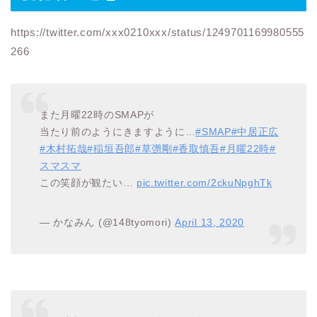
https://twitter.com/xxx0210xxx/status/1249701169980555
266
また月曜22時のSMAPが
当たり前のようにきますように…
#SMAP
#中居正広
#木村拓哉
#稲垣吾郎
#草彅剛
#香取慎吾
#月曜22時
#
スマスマ
この笑顔が観たい…
pic.twitter.com/2ckuNpghTk
— かなみん (@148tyomori)
April 13, 2020