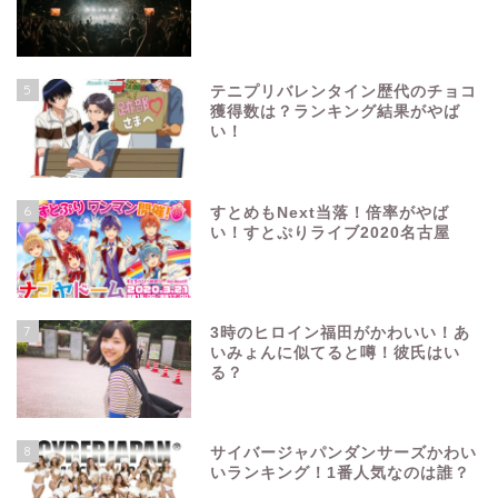
5
テニプリバレンタイン歴代のチョコ
獲得数は？ランキング結果がやば
い！
6
すとめもNext当落！倍率がやば
い！すとぷりライブ2020名古屋
7
3時のヒロイン福田がかわいい！あ
いみょんに似てると噂！彼氏はい
る？
8
サイバージャパンダンサーズかわい
いランキング！1番人気なのは誰？