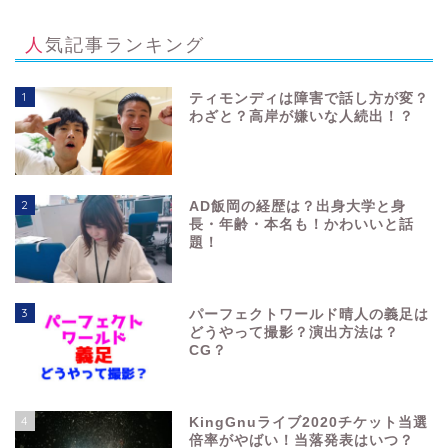
人気記事ランキング
1
ティモンディは障害で話し方が変？
わざと？高岸が嫌いな人続出！？
2
AD飯岡の経歴は？出身大学と身
長・年齢・本名も！かわいいと話
題！
3
パーフェクトワールド晴人の義足は
どうやって撮影？演出方法は？
CG？
4
KingGnuライブ2020チケット当選
倍率がやばい！当落発表はいつ？