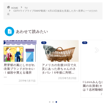
HOME
TV
CDTVライブライブSMAP動画！4月13日放送を見逃した方へ世界に一つだけの
花
あわせて読みたい
TV
TV
野芽郁の嵐にしやがれ
アメリカの生後10日で火
I Loveみんなのどう
衣装ブランドがかわい
災にあった赤ちゃんのネ
園の出演者(キャスト
！値段や買える場所
タバレ！6年後に判明...
は？志村動物園終...
.
2020年5月20日
2020年7
2019年1月11日