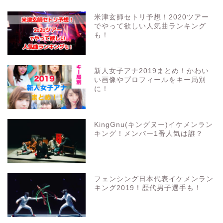
米津玄師セトリ予想！2020ツアー
でやって欲しい人気曲ランキング
も！
新人女子アナ2019まとめ！かわい
い画像やプロフィールをキー局別
に！
KingGnu(キングヌー)イケメンラン
キング！メンバー1番人気は誰？
フェンシング日本代表イケメンラン
キング2019！歴代男子選手も！