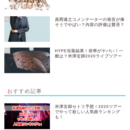
9
高岡達之コメンテーターの発言が偉
そうでやばい？内容の評価は賛否？
10
HYPE当落結果！倍率がヤバい！一
般は？米津玄師2020ライブツアー
おすすめ記事
米津玄師セトリ予想！2020ツアー
でやって欲しい人気曲ランキング
も！