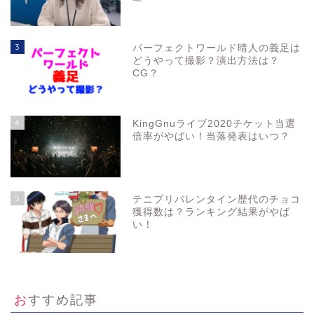
3
パーフェクトワールド晴人の義足は
どうやって撮影？演出方法は？
CG？
4
KingGnuライブ2020チケット当選
倍率がやばい！当落発表はいつ？
5
テニプリバレンタイン歴代のチョコ
獲得数は？ランキング結果がやば
い！
おすすめ記事