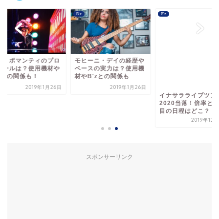
B'z
B'z
ム・ポマンティのプロ
モヒーニ・デイの経歴や
イナサラライブツア
ィールは？使用機材や
ベースの実力は？使用機
2020当落！倍率と
'zとの関係も！
材やB'zとの関係も
目の日程はどこ？
2019年1月26日
2019年1月26日
2019年12
スポンサーリンク