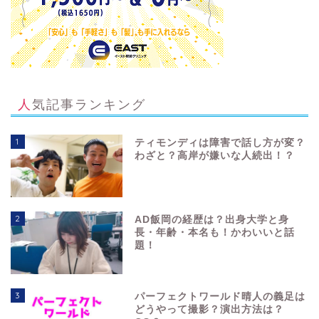
人気記事ランキング
1
ティモンディは障害で話し方が変？
わざと？高岸が嫌いな人続出！？
2
AD飯岡の経歴は？出身大学と身
長・年齢・本名も！かわいいと話
題！
3
パーフェクトワールド晴人の義足は
どうやって撮影？演出方法は？