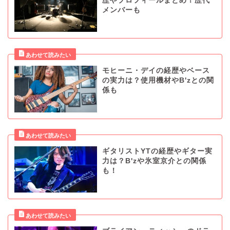
歴やプロフィールまとめ！歴代
メンバーも
モヒーニ・デイの経歴やベース
の実力は？使用機材やB'zとの関
係も
ギタリストYTの経歴やギター実
力は？B'zや氷室京介との関係
も！