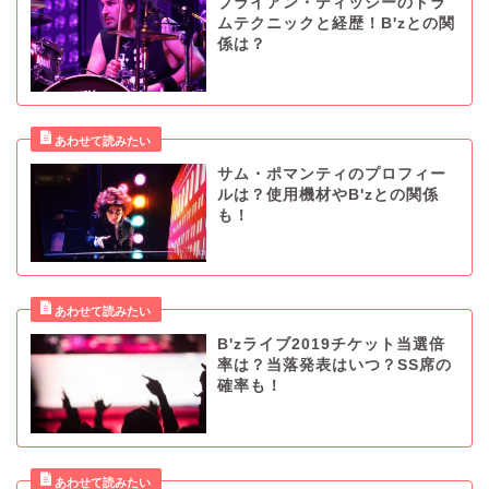
ブライアン・ティッシーのドラ
ムテクニックと経歴！B'zとの関
係は？
サム・ポマンティのプロフィー
ルは？使用機材やB'zとの関係
も！
B'zライブ2019チケット当選倍
率は？当落発表はいつ？SS席の
確率も！