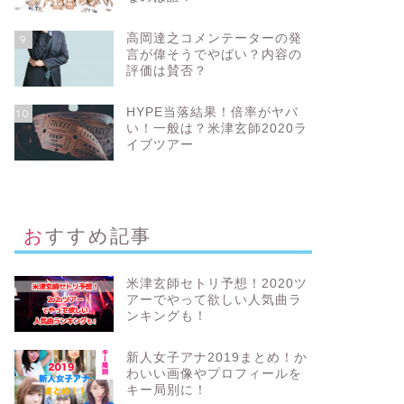
高岡達之コメンテーターの発
9
言が偉そうでやばい？内容の
評価は賛否？
HYPE当落結果！倍率がヤバ
10
い！一般は？米津玄師2020ラ
イブツアー
おすすめ記事
米津玄師セトリ予想！2020ツ
アーでやって欲しい人気曲ラ
ンキングも！
新人女子アナ2019まとめ！か
わいい画像やプロフィールを
キー局別に！