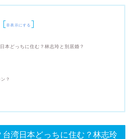
次
[
]
非表示にする
台湾日本どっちに住む？林志玲と別居婚？
ーン？
は？台湾日本どっちに住む？林志玲