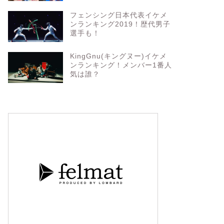
フェンシング日本代表イケメ
ンランキング2019！歴代男子
選手も！
KingGnu(キングヌー)イケメ
ンランキング！メンバー1番人
気は誰？