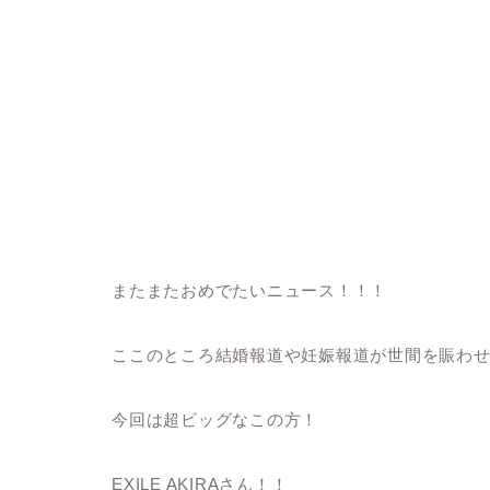
またまたおめでたいニュース！！！
ここのところ結婚報道や妊娠報道が世間を賑わ
今回は超ビッグなこの方！
EXILE AKIRAさん！！