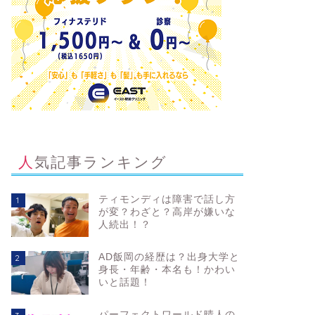
人気記事ランキング
ティモンディは障害で話し方
1
が変？わざと？高岸が嫌いな
人続出！？
AD飯岡の経歴は？出身大学と
2
身長・年齢・本名も！かわい
いと話題！
パーフェクトワールド晴人の