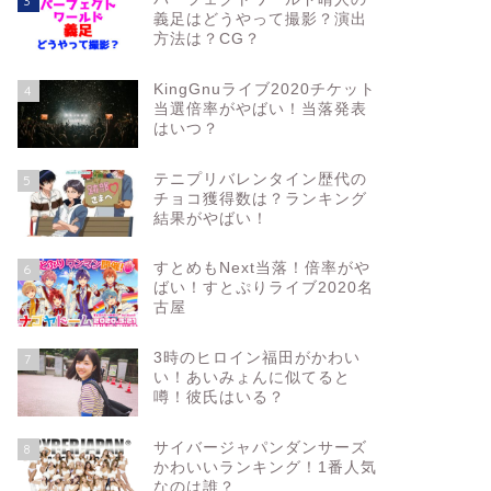
3
義足はどうやって撮影？演出
方法は？CG？
KingGnuライブ2020チケット
4
当選倍率がやばい！当落発表
はいつ？
テニプリバレンタイン歴代の
5
チョコ獲得数は？ランキング
結果がやばい！
すとめもNext当落！倍率がや
6
ばい！すとぷりライブ2020名
古屋
3時のヒロイン福田がかわい
7
い！あいみょんに似てると
噂！彼氏はいる？
サイバージャパンダンサーズ
8
かわいいランキング！1番人気
なのは誰？