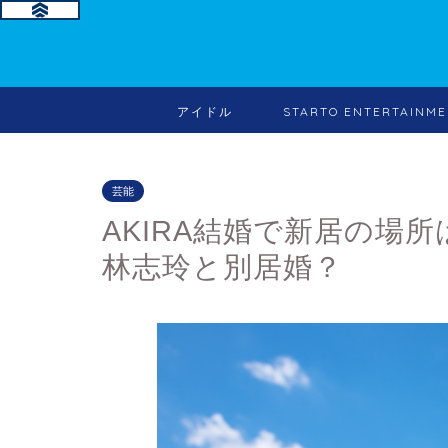
アイドル
STARTO ENTERTA
芸能
AKIRA結婚で新居の場
林志玲と別居婚？