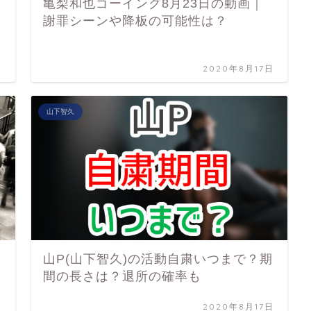
亀梨和也ゴーイング8月23日の動画｜
謝罪シーンや降板の可能性は？
日
2020年8月17日
山下智久
反
山P(山下智久)の活動自粛いつまで？期
間の長さは？退所の確率も
日
2020年8月17日