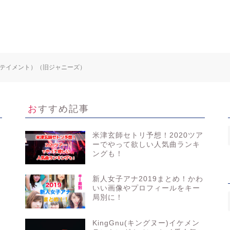
エンターテイメント）（旧ジャニーズ）
おすすめ記事
米津玄師セトリ予想！2020ツア
ーでやって欲しい人気曲ランキ
ングも！
身
新人女子アナ2019まとめ！かわ
いい画像やプロフィールをキー
局別に！
KingGnu(キングヌー)イケメン