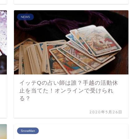
NEWS
！
イッテQの占い師は誰？手越の活動休
止を当てた！オンラインで受けられ
る？
日
2020年5月26日
SnowMan