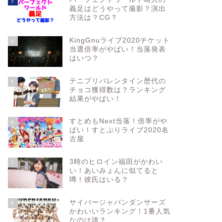
3
義足はどうやって撮影？演出
方法は？CG？
KingGnuライブ2020チケット
4
当選倍率がやばい！当落発表
はいつ？
テニプリバレンタイン歴代の
5
チョコ獲得数は？ランキング
結果がやばい！
すとめもNext当落！倍率がや
6
ばい！すとぷりライブ2020名
古屋
3時のヒロイン福田がかわい
7
い！あいみょんに似てると
噂！彼氏はいる？
サイバージャパンダンサーズ
8
かわいいランキング！1番人気
なのは誰？