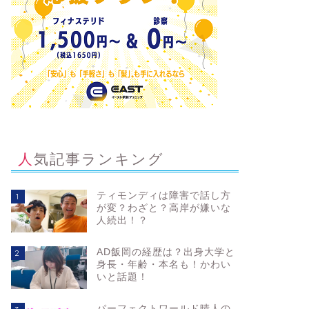
人気記事ランキング
ティモンディは障害で話し方
1
が変？わざと？高岸が嫌いな
人続出！？
AD飯岡の経歴は？出身大学と
2
身長・年齢・本名も！かわい
いと話題！
パーフェクトワールド晴人の