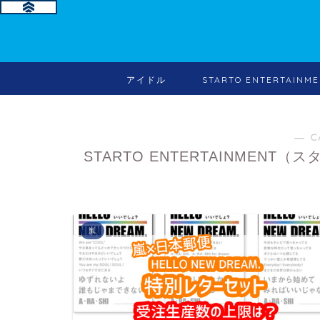
アイドル
STARTO ENTERTA
― C
STARTO ENTERTAINMEN
嵐