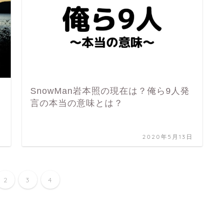
SnowMan岩本照の現在は？俺ら9人発
言の本当の意味とは？
日
2020年5月13日
2
3
4