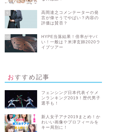
高岡達之コメンテーターの発
9
言が偉そうでやばい？内容の
評価は賛否？
HYPE当落結果！倍率がヤバ
10
い！一般は？米津玄師2020ラ
イブツアー
おすすめ記事
フェンシング日本代表イケメ
ンランキング2019！歴代男子
選手も！
新人女子アナ2019まとめ！か
わいい画像やプロフィールを
キー局別に！