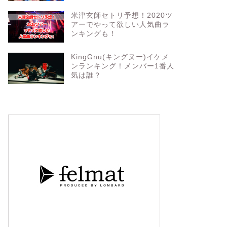
米津玄師セトリ予想！2020ツ
アーでやって欲しい人気曲ラ
ンキングも！
KingGnu(キングヌー)イケメ
ンランキング！メンバー1番人
気は誰？