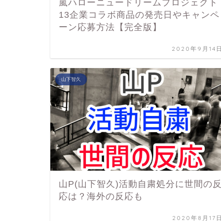
嵐ハローニュードリームプロジェクト
13企業コラボ商品の発売日やキャンペ
ーン応募方法【完全版】
2020年9月14
山下智久
山P(山下智久)活動自粛処分に世間の
応は？海外の反応も
2020年8月17