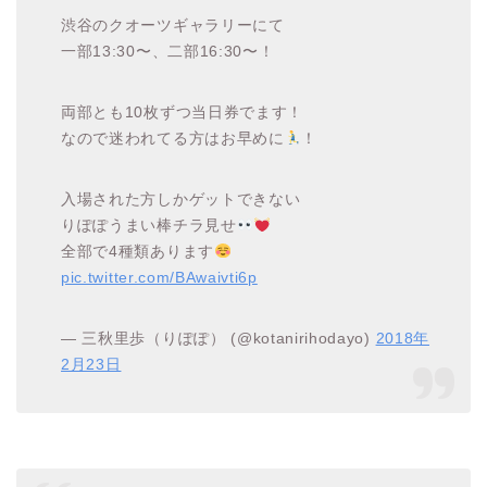
渋谷のクオーツギャラリーにて
一部13:30〜、二部16:30〜！
両部とも10枚ずつ当日券でます！
なので迷われてる方はお早めに
！
入場された方しかゲットできない
りぽぽうまい棒チラ見せ
全部で4種類あります
pic.twitter.com/BAwaivti6p
— 三秋里歩（りぽぽ） (@kotanirihodayo)
2018年
2月23日