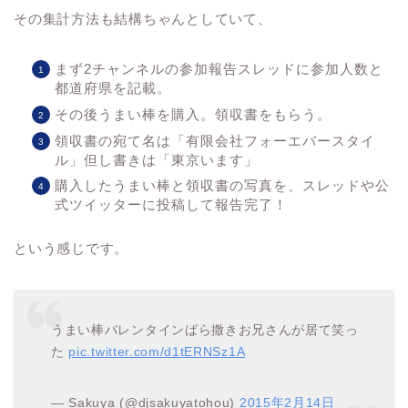
その集計方法も結構ちゃんとしていて、
まず2チャンネルの参加報告スレッドに参加人数と
都道府県を記載。
その後うまい棒を購入。領収書をもらう。
領収書の宛て名は「有限会社フォーエバースタイ
ル」但し書きは「東京います」
購入したうまい棒と領収書の写真を、スレッドや公
式ツイッターに投稿して報告完了！
という感じです。
うまい棒バレンタインばら撒きお兄さんが居て笑っ
た
pic.twitter.com/d1tERNSz1A
— Sakuya (@djsakuyatohou)
2015年2月14日