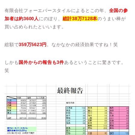
有限会社フォーエバースタイルによるとこの年、
全国の参
加者は約3600人
にのぼり、
総計38万7128本
のうまい棒が
買い占められたといいます。
総額で
359万5623円
。なかなかの経済効果ですね！笑
しかも
国外からの報告も3件
あるということに驚きです。
笑