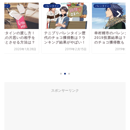
ンタイン
バレンタイン
バレンタイン
ニプリバレンタイン歴
幸村精市のバレンタイン
のチョコ獲得数は？ラ
2019投票結果は？歴代
キング結果がやばい！
のチョコ獲得数も！
2019年2月15日
2019年2月17日
バレンタインの渡し
社会人の片思いの相
キュンとさせる方法
2020年1
スポンサーリンク