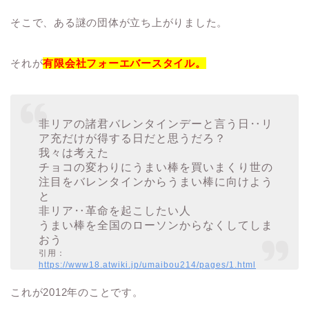
そこで、ある謎の団体が立ち上がりました。
それが
有限会社フォーエバースタイル。
非リアの諸君バレンタインデーと言う日‥リ
ア充だけが得する日だと思うだろ？
我々は考えた
チョコの変わりにうまい棒を買いまくり世の
注目をバレンタインからうまい棒に向けよう
と
非リア‥革命を起こしたい人
うまい棒を全国のローソンからなくしてしま
おう
引用：
https://www18.atwiki.jp/umaibou214/pages/1.html
これが2012年のことです。