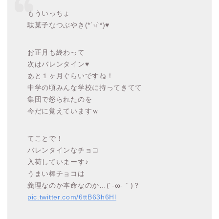
もういっちょ
駄菓子なつぶやき(*´ч`*)♥
お正月も終わって
次はバレンタイン♥
あと１ヶ月ぐらいですね！
中学の頃みんな学校に持ってきてて
集団で怒られたのを
今だに覚えていますｗ
てことで！
バレンタインなチョコ
入荷していまーす♪
うまい棒チョコは
義理なのか本命なのか…(´-ω-｀)？
pic.twitter.com/6ttB63h6Hl