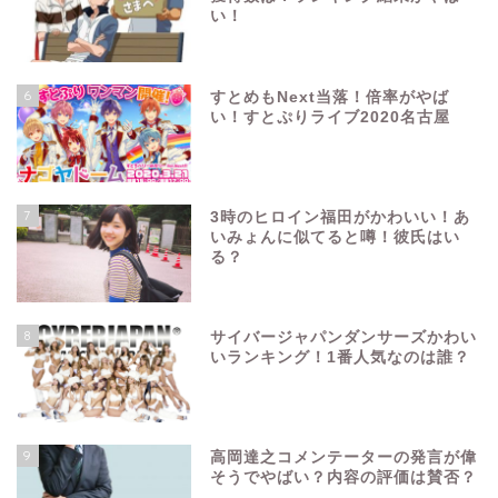
い！
6
すとめもNext当落！倍率がやば
い！すとぷりライブ2020名古屋
7
3時のヒロイン福田がかわいい！あ
いみょんに似てると噂！彼氏はい
る？
8
サイバージャパンダンサーズかわい
いランキング！1番人気なのは誰？
9
高岡達之コメンテーターの発言が偉
そうでやばい？内容の評価は賛否？