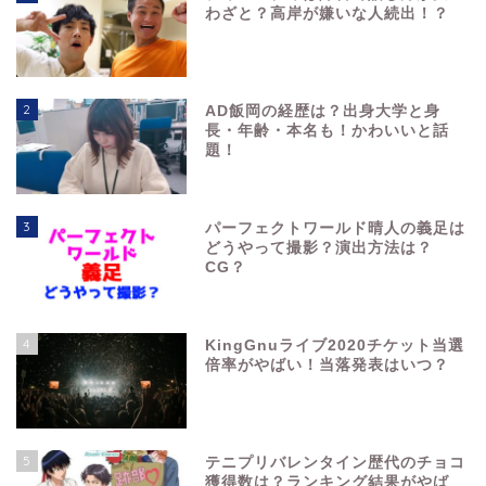
わざと？高岸が嫌いな人続出！？
2
AD飯岡の経歴は？出身大学と身
長・年齢・本名も！かわいいと話
題！
3
パーフェクトワールド晴人の義足は
どうやって撮影？演出方法は？
CG？
4
KingGnuライブ2020チケット当選
倍率がやばい！当落発表はいつ？
5
テニプリバレンタイン歴代のチョコ
獲得数は？ランキング結果がやば