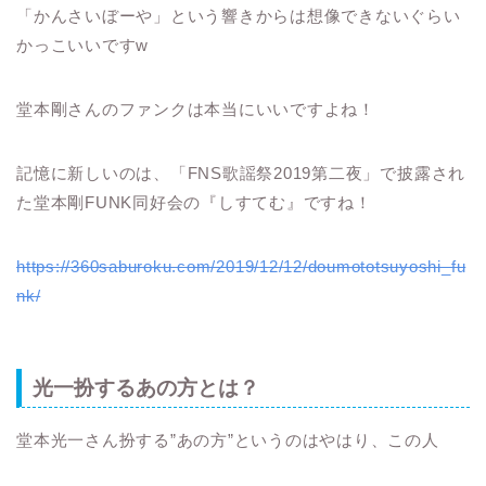
「かんさいぼーや」という響きからは想像できないぐらい
かっこいいですw
堂本剛さんのファンクは本当にいいですよね！
記憶に新しいのは、「FNS歌謡祭2019第二夜」で披露され
た堂本剛FUNK同好会の『しすてむ』ですね！
https://360saburoku.com/2019/12/12/doumototsuyoshi_fu
nk/
光一扮するあの方とは？
堂本光一さん扮する”あの方”というのはやはり、この人