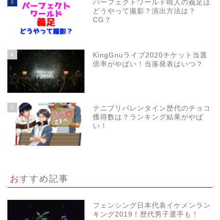
3
パーフェクトワールド晴人の義足は
どうやって撮影？演出方法は？
CG？
4
KingGnuライブ2020チケット当選
倍率がやばい！当落発表はいつ？
5
テニプリバレンタイン歴代のチョコ
獲得数は？ランキング結果がやば
い！
おすすめ記事
フェンシング日本代表イケメンラン
キング2019！歴代男子選手も！