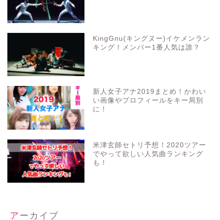
KingGnu(キングヌー)イケメンラン
キング！メンバー1番人気は誰？
新人女子アナ2019まとめ！かわい
い画像やプロフィールをキー局別
に！
米津玄師セトリ予想！2020ツアー
でやって欲しい人気曲ランキング
も！
アーカイブ