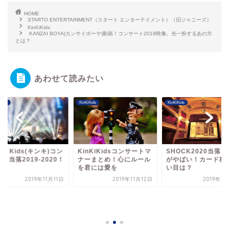
HOME
STARTO ENTERTAINMENT（スタート エンターテイメント）（旧ジャニーズ）
KinKiKids
KANZAI BOYA(カンサイボーヤ)動画！コンサート2019映像。光一扮するあの方
とは？
あわせて読みたい
Kids
KinKiKids
KinKiKids
nKi Kids(キンキ)コン
KinKiKidsコンサートマ
SHOCK2020当落
ト当落2019-2020！
ナーまとめ！心にルール
がやばい！カード枠
.
を君には愛を
い目は？
2019年11月11日
2019年11月12日
2019年1