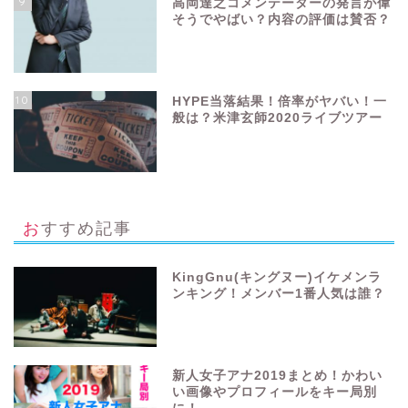
9
高岡達之コメンテーターの発言が偉
そうでやばい？内容の評価は賛否？
10
HYPE当落結果！倍率がヤバい！一
般は？米津玄師2020ライブツアー
おすすめ記事
KingGnu(キングヌー)イケメンラ
ンキング！メンバー1番人気は誰？
新人女子アナ2019まとめ！かわい
い画像やプロフィールをキー局別