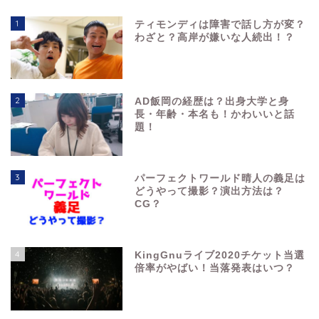
1
ティモンディは障害で話し方が変？
わざと？高岸が嫌いな人続出！？
2
AD飯岡の経歴は？出身大学と身
長・年齢・本名も！かわいいと話
題！
3
パーフェクトワールド晴人の義足は
どうやって撮影？演出方法は？
CG？
4
KingGnuライブ2020チケット当選
倍率がやばい！当落発表はいつ？